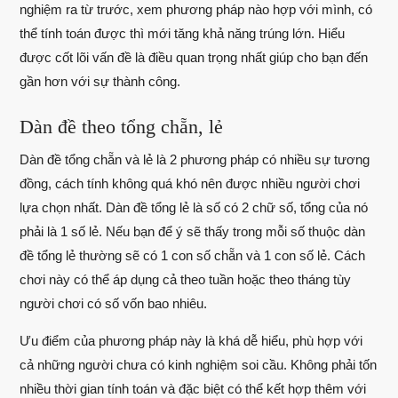
nghiệm ra từ trước, xem phương pháp nào hợp với mình, có
thể tính toán được thì mới tăng khả năng trúng lớn. Hiểu
được cốt lõi vấn đề là điều quan trọng nhất giúp cho bạn đến
gần hơn với sự thành công.
Dàn đề theo tổng chẵn, lẻ
Dàn đề tổng chẵn và lẻ là 2 phương pháp có nhiều sự tương
đồng, cách tính không quá khó nên được nhiều người chơi
lựa chọn nhất. Dàn đề tổng lẻ là số có 2 chữ số, tổng của nó
phải là 1 số lẻ. Nếu bạn để ý sẽ thấy trong mỗi số thuộc dàn
đề tổng lẻ thường sẽ có 1 con số chẵn và 1 con số lẻ. Cách
chơi này có thể áp dụng cả theo tuần hoặc theo tháng tùy
người chơi có số vốn bao nhiêu.
Ưu điểm của phương pháp này là khá dễ hiểu, phù hợp với
cả những người chưa có kinh nghiệm soi cầu. Không phải tốn
nhiều thời gian tính toán và đặc biệt có thể kết hợp thêm với