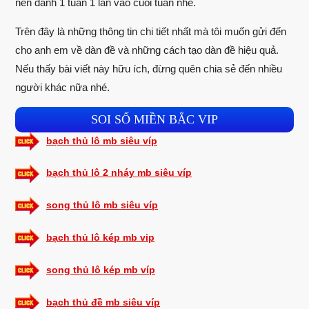
nên đánh 1 tuần 1 lần vào cuối tuần nhé.
Trên đây là những thông tin chi tiết nhất mà tôi muốn gửi đến
cho anh em về dàn đề và những cách tạo dàn đề hiệu quả.
Nếu thấy bài viết này hữu ích, đừng quên chia sẻ đến nhiều
người khác nữa nhé.
SOI SỐ MIỀN BẮC VIP
bạch thủ lô mb siêu víp
bạch thủ lô 2 nháy mb siêu víp
song thủ lô mb siêu víp
bạch thủ lô kép mb vip
song thủ lô kép mb víp
bạch thủ đề mb siêu víp