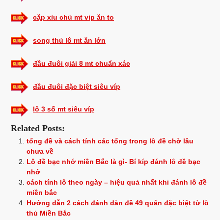
cặp xỉu chủ mt vip ăn to
song thủ lô mt ăn lớn
đầu đuôi giải 8 mt chuẩn xác
đầu đuôi đặc biệt siêu víp
lô 3 số mt siêu víp
Related Posts:
tổng đề và cách tính các tổng trong lô đề chờ lâu
chưa về
Lô đề bạc nhớ miền Bắc là gì- Bí kíp đánh lô đề bạc
nhớ
cách tính lô theo ngày – hiệu quả nhất khi đánh lô đề
miền bắc
Hướng dẫn 2 cách đánh dàn đề 49 quân đặc biệt từ lô
thủ Miền Bắc