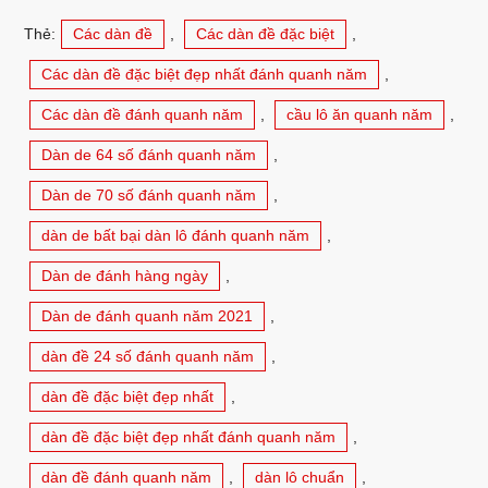
Thẻ:
Các dàn đề
,
Các dàn đề đặc biệt
,
Các dàn đề đặc biệt đẹp nhất đánh quanh năm
,
Các dàn đề đánh quanh năm
,
cầu lô ăn quanh năm
,
Dàn de 64 số đánh quanh năm
,
Dàn de 70 số đánh quanh năm
,
dàn de bất bại dàn lô đánh quanh năm
,
Dàn de đánh hàng ngày
,
Dàn de đánh quanh năm 2021
,
dàn đề 24 số đánh quanh năm
,
dàn đề đặc biệt đẹp nhất
,
dàn đề đặc biệt đẹp nhất đánh quanh năm
,
dàn đề đánh quanh năm
,
dàn lô chuẩn
,