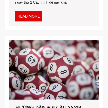
ngày thứ 2 Cách tính đề này khá[...]
GIẢI
ĐẶC
BIỆT
READ
READ MORE
BẠCH
MORE
THỦ
XỔ
SỐ
MIỀN
BẮC
2026
HƯỚNG DẪN SOI CẦU XSMB