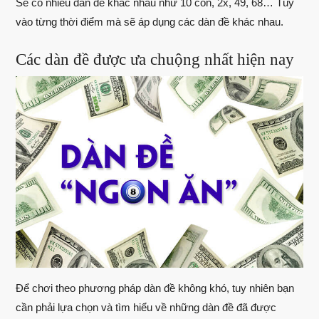
Sẽ có nhiều dàn đề khác nhau như 10 con, 2x, 49, 68… Tùy
vào từng thời điểm mà sẽ áp dụng các dàn đề khác nhau.
Các dàn đề được ưa chuộng nhất hiện nay
Để chơi theo phương pháp dàn đề không khó, tuy nhiên bạn
cần phải lựa chọn và tìm hiểu về những dàn đề đã được