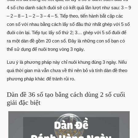
4 số cho danh sách đuôi sẽ có kết quả lần lượt như sau: 3 – 9
– 2 – 8 – 1 – 2 – 3 – 4 – 5. Tiếp theo, tiến hành bắt cặp các
con số với nhau bằng cách lấy số đầu thứ nhất ghép với 5 số
đuôi còn lại. Tiếp tục lấy số thứ 2; 3… ghép với 5 số đuôi để
ra một dàn đề gồm 20 con số. Đây là những con số bạn có
thể sử dụng để nuôi trong vòng 3 ngày.
Lưu ý là phương pháp này chỉ nuôi khung đúng 3 ngày. Nếu
quá thời gian mà vẫn chưa về thì nên bỏ và tính dàn đề theo
phương pháp khác để tránh rủi ro.
Dàn đề 36 số tạo bằng cách dùng 2 số cuối
giải đặc biệt