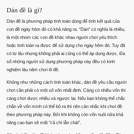
Dàn đề là gì?
Dàn đề là phương pháp tính toán dùng để tính kết quả của
con đề ngày hôm đó có khả năng ra. “Dàn” có nghĩa là nhiều,
là một nhóm các con đề khác nhau người chơi yêu thích
hoặc tính toán ra được để sử dụng cho ngày hôm đó. Tuy đã
có từ lâu nhưng không phải ai cũng có thể áp dụng được. Đa
số những người sử dụng phương pháp này đều có kinh
nghiệm lâu năm chơi lô đề.
Không như những cách tính toán khác, dàn đề yêu cầu người
chơi cần phải có một số vốn nhất định. Càng có nhiều vốn thì
càng chơi được nhiều và ngược lại. Nếu bạn không thể chắc
chắn về vốn mình có thể bỏ ra thì nên cân nhắc khi chơi đề
theo phương pháp này. Bởi khi không còn vốn nuôi nữa khả
năng cao bạn sẽ mất “cả chì lẫn chài”.