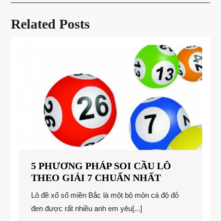
hướng
Post
Post
bài
Related Posts
viết
5 PHƯƠNG PHÁP SOI CẦU LÔ
5
THEO GIẢI 7 CHUẨN NHẤT
PHƯƠNG
Lô đề xổ số miền Bắc là một bộ môn cá độ đỏ
PHÁP
đen được rất nhiều anh em yêu[...]
SOI