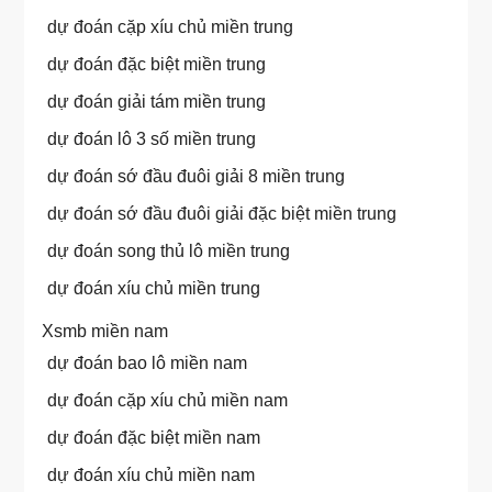
dự đoán cặp xíu chủ miền trung
dự đoán đặc biệt miền trung
dự đoán giải tám miền trung
dự đoán lô 3 số miền trung
dự đoán sớ đầu đuôi giải 8 miền trung
dự đoán sớ đầu đuôi giải đặc biệt miền trung
dự đoán song thủ lô miền trung
dự đoán xíu chủ miền trung
Xsmb miền nam
dự đoán bao lô miền nam
dự đoán cặp xíu chủ miền nam
dự đoán đặc biệt miền nam
dự đoán xíu chủ miền nam