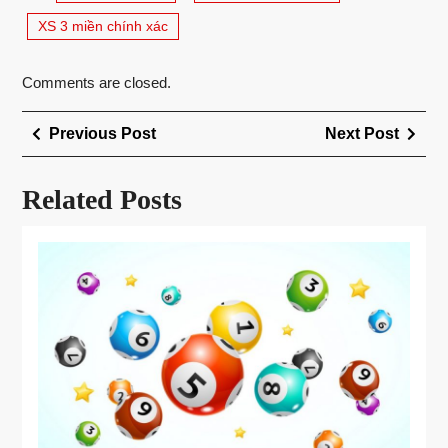
XS 3 miền chính xác
Comments are closed.
Điều
Previous
Next
Previous Post
Next Post
hướng
Post
Post
bài
Related Posts
viết