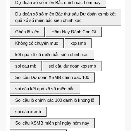
Dự đoán xổ số miền Bắc chính xác hôm nay
Dự đoán xổ số miền Bắc thứ sáu Dự đoán xsmb kết
quả xổ số miền bắc siêu chính xác
Ghép lô xiên
Hôm Nay Đánh Con Gì
Không có chuyên mục
kqxsmb
kết quả xổ số miền bắc siêu chính xác
soi cau mb
soi cầu dự đoán kqxsmb
Soi cầu Dự đoán XSMB chính xác 100
soi cầu kết quả xổ số miền bắc
Soi cầu lô chính xác 100 đánh lô không lỗ
soi cầu xsmb
Soi cầu XSMB miễn phí ngày hôm nay