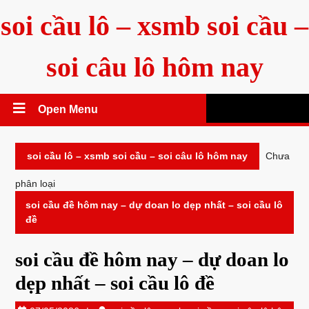
Skip
soi cầu lô – xsmb soi cầu –
to
content
soi câu lô hôm nay
Open
Open Menu
Menu
soi cầu lô – xsmb soi cầu – soi câu lô hôm nay
Chưa
phân loại
soi cầu đề hôm nay – dự doan lo dẹp nhất – soi cầu lô
đề
soi cầu đề hôm nay – dự doan lo
dẹp nhất – soi cầu lô đề