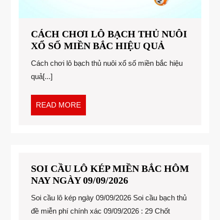
CÁCH CHƠI LÔ BẠCH THỦ NUÔI
CÁCH
XỔ SỐ MIỀN BẮC HIỆU QUẢ
CHƠI
Cách chơi lô bạch thủ nuôi xổ số miền bắc hiệu
LÔ
quả[...]
BẠCH
THỦ
NUÔI
READ
READ MORE
XỔ
MORE
SỐ
MIỀN
BẮC
HIỆU
SOI CẦU LÔ KÉP MIỀN BẮC HÔM
QUẢ
SOI
NAY NGÀY 09/09/2026
CẦU
Soi cầu lô kép ngày 09/09/2026 Soi cầu bạch thủ
LÔ
đề miễn phí chính xác 09/09/2026 : 29 Chốt
KÉP