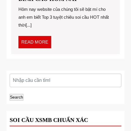
3
Hôm nay website của chúng tôi sẽ bật mí cho
TUYỆT
anh em biết Top 3 tuyệt chiêu soi cầu HOT nhất
CHIÊU
thời[...]
SOI
CẦU
ĐỈNH
READ
READ MORE
CAO
MORE
HÔM
NAY
Search
SOI CẦU XSMB CHUẨN XÁC