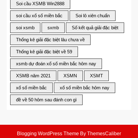
Soi cầu XSMB Win2888
soi cầu xổ số miền bắc
Soi lô xiên chuẩn
soi xsmb
sxmb
Số kết quả giải đặc biệt
Thống kê giải đặc biệt lâu chưa về
Thống kê giải đặc biệt về 59
xsmb dự đoán xổ số miền bắc hôm nay
XSMB năm 2021
XSMN
XSMT
xổ số miền bắc
xổ số miền bắc hôm nay
đề về 50 hôm sau đánh con gì
Blogging WordPress Theme
By ThemesCaliber