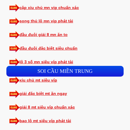
cặp xỉu chủ mn vip chuẩn xác
song thủ lô mn vip phát tài
đầu đuôi giải 8 mn ăn to
đầu đuôi đặc biệt siêu chuẩn
lô 3 số mn siêu víp phát tài
SOI CẦU MIỀN TRUNG
xỉu chủ mt siêu víp
giải đặc biệt mt ăn ngay
giải 8 mt siêu víp chuẩn xác
bao lô mt siêu víp phát tài