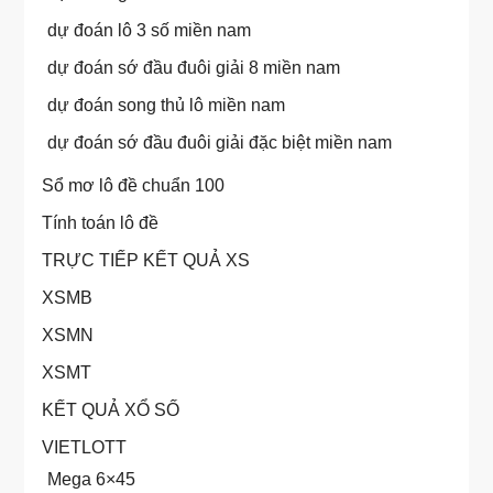
dự đoán lô 3 số miền nam
dự đoán sớ đầu đuôi giải 8 miền nam
dự đoán song thủ lô miền nam
dự đoán sớ đầu đuôi giải đặc biệt miền nam
Sổ mơ lô đề chuẩn 100
Tính toán lô đề
TRỰC TIẾP KẾT QUẢ XS
XSMB
XSMN
XSMT
KẾT QUẢ XỔ SỐ
VIETLOTT
Mega 6×45