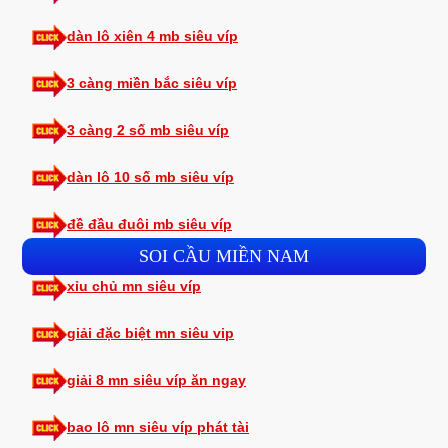
dàn lô xiên 4 mb siêu víp
3 càng miền bắc siêu víp
3 càng 2 số mb siêu víp
dàn lô 10 số mb siêu víp
đề đầu đuôi mb siêu víp
SOI CẦU MIỀN NAM
xỉu chủ mn siêu víp
giải đặc biệt mn siêu vip
giải 8 mn siêu víp ăn ngay
bao lô mn siêu víp phát tài