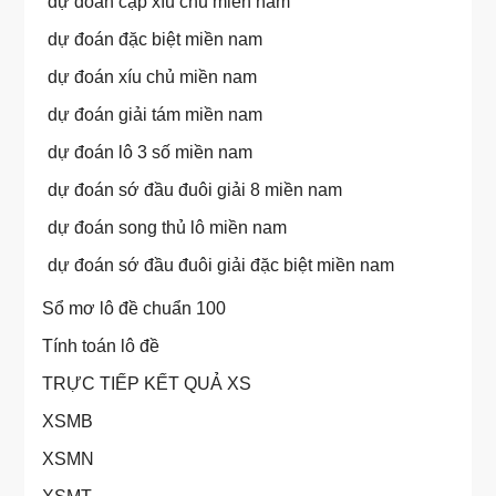
dự đoán cặp xíu chủ miền nam
dự đoán đặc biệt miền nam
dự đoán xíu chủ miền nam
dự đoán giải tám miền nam
dự đoán lô 3 số miền nam
dự đoán sớ đầu đuôi giải 8 miền nam
dự đoán song thủ lô miền nam
dự đoán sớ đầu đuôi giải đặc biệt miền nam
Sổ mơ lô đề chuẩn 100
Tính toán lô đề
TRỰC TIẾP KẾT QUẢ XS
XSMB
XSMN