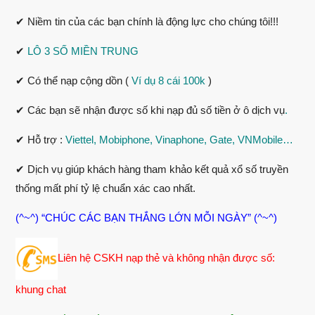
✔ Niềm tin của các bạn chính là động lực cho chúng tôi!!!
✔
LÔ 3 SỐ MIỀN TRUNG
✔ Có thể nạp cộng dồn (
Ví dụ 8 cái 100k
)
✔ Các bạn sẽ nhận được số khi nạp đủ số tiền ở ô dịch vụ
.
✔ Hỗ trợ :
Viettel, Mobiphone, Vinaphone, Gate, VNMobile…
✔ Dịch vụ giúp khách hàng tham khảo kết quả xổ số truyền
thống mất phí tỷ lệ chuẩn xác cao nhất.
(^~^) “CHÚC CÁC BẠN THẮNG LỚN MỖI NGÀY” (^~^)
Liên hệ CSKH nạp thẻ và không nhận được số:
khung chat