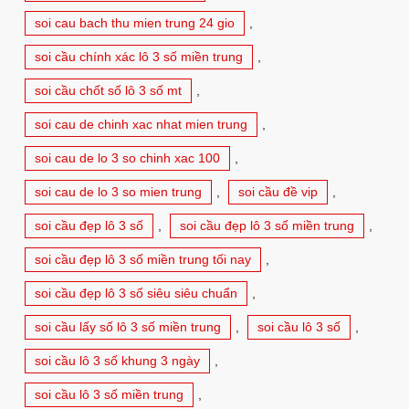
soi cau bach thu mien trung 24 gio
,
soi cầu chính xác lô 3 số miền trung
,
soi cầu chốt số lô 3 số mt
,
soi cau de chinh xac nhat mien trung
,
soi cau de lo 3 so chinh xac 100
,
soi cau de lo 3 so mien trung
,
soi cầu đề vip
,
soi cầu đẹp lô 3 số
,
soi cầu đẹp lô 3 số miền trung
,
soi cầu đẹp lô 3 số miền trung tối nay
,
soi cầu đẹp lô 3 số siêu siêu chuẩn
,
soi cầu lấy số lô 3 số miền trung
,
soi cầu lô 3 số
,
soi cầu lô 3 số khung 3 ngày
,
soi cầu lô 3 số miền trung
,