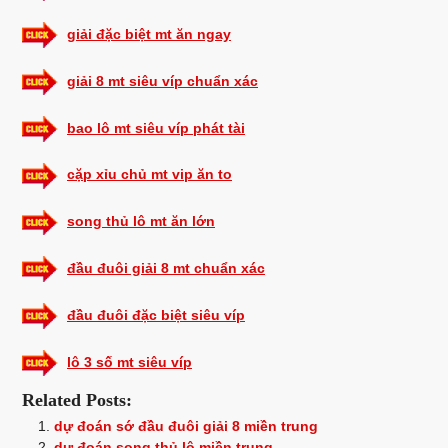
giải đặc biệt mt ăn ngay
giải 8 mt siêu víp chuẩn xác
bao lô mt siêu víp phát tài
cặp xỉu chủ mt vip ăn to
song thủ lô mt ăn lớn
đầu đuôi giải 8 mt chuẩn xác
đầu đuôi đặc biệt siêu víp
lô 3 số mt siêu víp
Related Posts:
dự đoán sớ đầu đuôi giải 8 miền trung
dự đoán song thủ lô miền trung