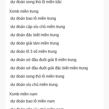
dự đoán song thủ lô miền bắc
Xsmb miền trung
dự đoán bao lô miền trung
dự đoán cặp xíu chủ miền trung
dự đoán đặc biệt miền trung
dự đoán giải tám miền trung
dự đoán lô 3 số miền trung
dự đoán sớ đầu đuôi giải 8 miền trung
dự đoán sớ đầu đuôi giải đặc biệt miền trung
dự đoán song thủ lô miền trung
dự đoán xíu chủ miền trung
Xsmb miền nam
dự đoán bao lô miền nam