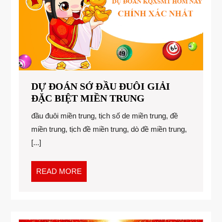
DỰ ĐOÁN SỚ ĐẦU ĐUÔI GIẢI
DỰ
ĐẶC BIỆT MIỀN TRUNG
ĐOÁN
đầu đuôi miền trung, tịch số de miền trung, đề
SỚ
miền trung, tịch đề miền trung, dò đề miền trung,
ĐẦU
[...]
ĐUÔI
GIẢI
ĐẶC
READ
READ MORE
BIỆT
MORE
MIỀN
TRUNG