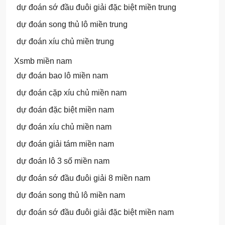
dự đoán sớ đầu đuôi giải đặc biệt miền trung
dự đoán song thủ lô miền trung
dự đoán xíu chủ miền trung
Xsmb miền nam
dự đoán bao lô miền nam
dự đoán cặp xíu chủ miền nam
dự đoán đặc biệt miền nam
dự đoán xíu chủ miền nam
dự đoán giải tám miền nam
dự đoán lô 3 số miền nam
dự đoán sớ đầu đuôi giải 8 miền nam
dự đoán song thủ lô miền nam
dự đoán sớ đầu đuôi giải đặc biệt miền nam