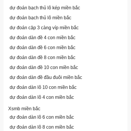
dự đoán bạch thủ lô kép miền bắc
dự đoán bạch thủ lô miền bắc
dự đoán cặp 3 càng víp miền bắc
dự đoán dàn đề 4 con miền bắc
dự đoán dàn đề 6 con miền bắc
dự đoán dàn đề 8 con miền bắc
dự đoán dàn đề 10 con miền bắc
dự đoán dàn đề đầu đuôi miền bắc
dự đoán dàn lô 10 con miền bắc
dự đoán dàn lô 4 con miền bắc
Xsmb miền bắc
dự đoán dàn lô 6 con miền bắc
dự đoán dàn lô 8 con miền bắc