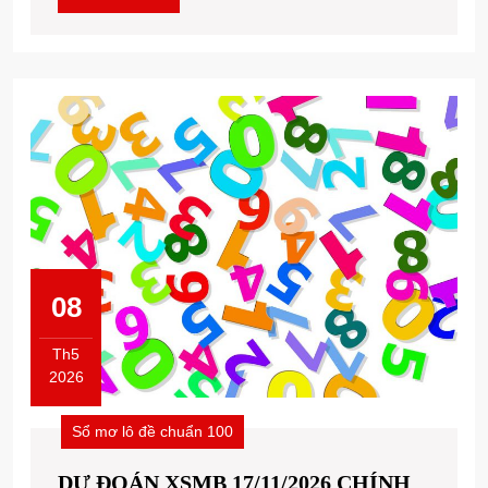
soi
SỐ
MORE
câu
MIỀN
lô
BẮC
hôm
2026
nay
08
Th5
2026
08/05/2026
Sổ mơ lô đề chuẩn 100
DỰ ĐOÁN XSMB 17/11/2026 CHÍNH