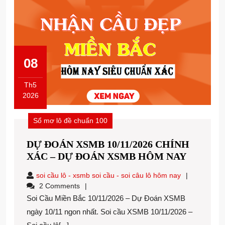
08
Th5
2026
08/05/2026
Sổ mơ lô đề chuẩn 100
DỰ ĐOÁN XSMB 10/11/2026 CHÍNH
DỰ
XÁC – DỰ ĐOÁN XSMB HÔM NAY
ĐOÁN
soi
soi cầu lô - xsmb soi cầu - soi câu lô hôm nay
XSMB
cầu
2 Comments
10/11/20
lô
Soi Cầu Miền Bắc 10/11/2026 – Dự Đoán XSMB
CHÍNH
-
ngày 10/11 ngon nhất. Soi cầu XSMB 10/11/2026 –
XÁC
xsmb