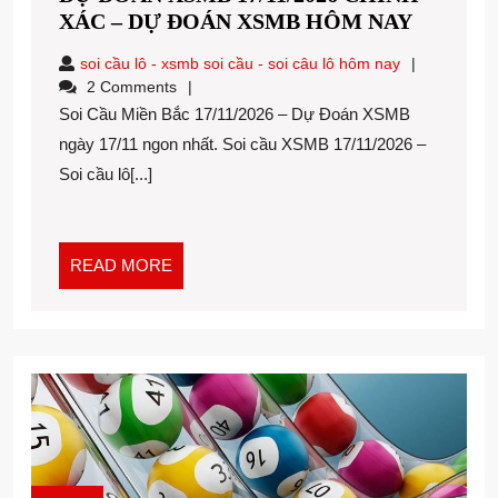
DỰ
XÁC – DỰ ĐOÁN XSMB HÔM NAY
ĐOÁN
soi
soi cầu lô - xsmb soi cầu - soi câu lô hôm nay
XSMB
cầu
2 Comments
17/11/20
lô
Soi Cầu Miền Bắc 17/11/2026 – Dự Đoán XSMB
CHÍNH
-
ngày 17/11 ngon nhất. Soi cầu XSMB 17/11/2026 –
XÁC
xsmb
Soi cầu lô[...]
–
soi
cầu
DỰ
-
ĐOÁN
soi
XSMB
READ
READ MORE
câu
HÔM
MORE
lô
NAY
hôm
nay