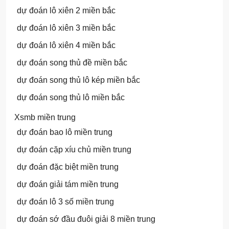
dự đoán lô xiên 2 miền bắc
dự đoán lô xiên 3 miền bắc
dự đoán lô xiên 4 miền bắc
dự đoán song thủ đề miền bắc
dự đoán song thủ lô kép miền bắc
dự đoán song thủ lô miền bắc
Xsmb miền trung
dự đoán bao lô miền trung
dự đoán cặp xíu chủ miền trung
dự đoán đặc biệt miền trung
dự đoán giải tám miền trung
dự đoán lô 3 số miền trung
dự đoán sớ đầu đuôi giải 8 miền trung