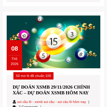
NAY
hôm
nay
08
Th5
2026
08/05/2026
Sổ mơ lô đề chuẩn 100
DỰ ĐOÁN XSMB 29/11/2026 CHÍNH
DỰ
XÁC – DỰ ĐOÁN XSMB HÔM NAY
ĐOÁN
soi
soi cầu lô - xsmb soi cầu - soi câu lô hôm nay
XSMB
cầu
2 Comments