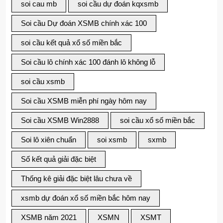
soi cau mb
soi cầu dự đoán kqxsmb
Soi cầu Dự đoán XSMB chính xác 100
soi cầu kết quả xổ số miền bắc
Soi cầu lô chính xác 100 đánh lô không lỗ
soi cầu xsmb
Soi cầu XSMB miễn phí ngày hôm nay
Soi cầu XSMB Win2888
soi cầu xổ số miền bắc
Soi lô xiên chuẩn
soi xsmb
sxmb
Số kết quả giải đặc biệt
Thống kê giải đặc biệt lâu chưa về
xsmb dự đoán xổ số miền bắc hôm nay
XSMB năm 2021
XSMN
XSMT