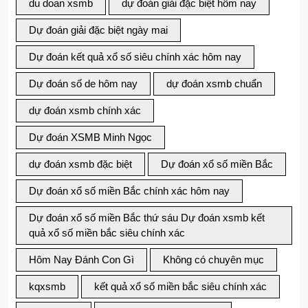
du doan xsmb
dự đoán giải đặc biệt hôm nay
Dự đoán giải đặc biệt ngày mai
Dự đoán kết quả xổ số siêu chính xác hôm nay
Dự đoán số de hôm nay
dự đoán xsmb chuẩn
dự đoán xsmb chính xác
Dự đoán XSMB Minh Ngọc
dự đoán xsmb đặc biệt
Dự đoán xổ số miền Bắc
Dự đoán xổ số miền Bắc chính xác hôm nay
Dự đoán xổ số miền Bắc thứ sáu Dự đoán xsmb kết
quả xổ số miền bắc siêu chính xác
Hôm Nay Đánh Con Gì
Không có chuyên mục
kqxsmb
kết quả xổ số miền bắc siêu chính xác