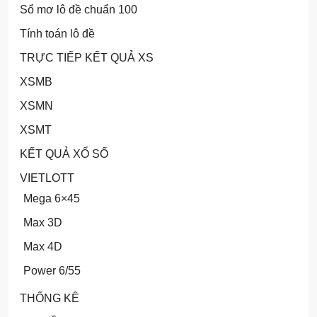
Sổ mơ lô đề chuẩn 100
Tính toán lô đề
TRỰC TIẾP KẾT QUẢ XS
XSMB
XSMN
XSMT
KẾT QUẢ XỔ SỐ
VIETLOTT
Mega 6×45
Max 3D
Max 4D
Power 6/55
THỐNG KÊ