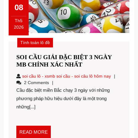
08
Th5
2026
08/05/2026
Tính toán lô đề
SOI CẦU GIẢI ĐẶC BIỆT 3 NGÀY
SOI
MB CHÍNH XÁC NHẤT
CẦU
soi
soi cầu lô - xsmb soi cầu - soi câu lô hôm nay
GIẢI
cầu
2 Comments
ĐẶC
lô
Cầu đặc biệt miền Bắc chạy 3 ngày với những
BIỆT
-
phương pháp hữu hiệu dưới đây là một trong
3
xsmb
những[...]
NGÀY
soi
cầu
MB
-
CHÍNH
soi
XÁC
READ
READ MORE
câu