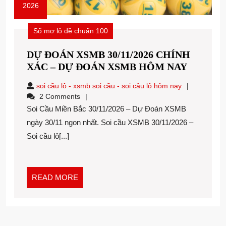
2026
08/05/2026
Sổ mơ lô đề chuẩn 100
DỰ ĐOÁN XSMB 30/11/2026 CHÍNH
DỰ
XÁC – DỰ ĐOÁN XSMB HÔM NAY
ĐOÁN
soi
soi cầu lô - xsmb soi cầu - soi câu lô hôm nay
XSMB
cầu
2 Comments
30/11/20
lô
Soi Cầu Miền Bắc 30/11/2026 – Dự Đoán XSMB
CHÍNH
-
ngày 30/11 ngon nhất. Soi cầu XSMB 30/11/2026 –
XÁC
xsmb
Soi cầu lô[...]
–
soi
cầu
DỰ
-
ĐOÁN
soi
XSMB
READ
READ MORE
câu
HÔM
MORE
lô
NAY
hôm
nay