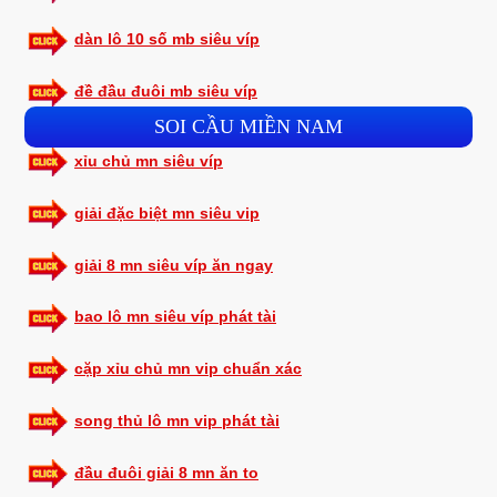
dàn lô 10 số mb siêu víp
đề đầu đuôi mb siêu víp
SOI CẦU MIỀN NAM
xỉu chủ mn siêu víp
giải đặc biệt mn siêu vip
giải 8 mn siêu víp ăn ngay
bao lô mn siêu víp phát tài
cặp xỉu chủ mn vip chuẩn xác
song thủ lô mn vip phát tài
đầu đuôi giải 8 mn ăn to