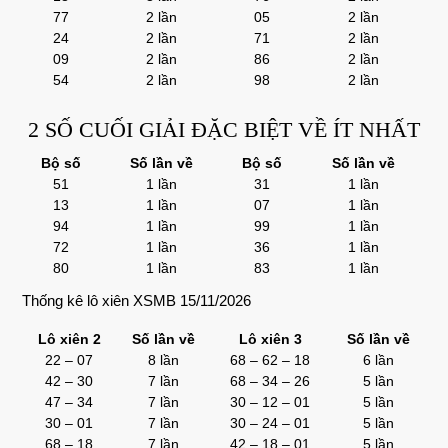
77
2 lần
05
2 lần
24
2 lần
71
2 lần
09
2 lần
86
2 lần
54
2 lần
98
2 lần
2 SỐ CUỐI GIẢI ĐẶC BIỆT VỀ ÍT NHẤT
Bộ số
Số lần về
Bộ số
Số lần về
51
1 lần
31
1 lần
13
1 lần
07
1 lần
94
1 lần
99
1 lần
72
1 lần
36
1 lần
80
1 lần
83
1 lần
Thống kê lô xiên XSMB 15/11/2026
Lô xiên 2
Số lần về
Lô xiên 3
Số lần về
22 – 07
8 lần
68 – 62 – 18
6 lần
42 – 30
7 lần
68 – 34 – 26
5 lần
47 – 34
7 lần
30 – 12 – 01
5 lần
30 – 01
7 lần
30 – 24 – 01
5 lần
68 – 18
7 lần
42 – 18 – 01
5 lần