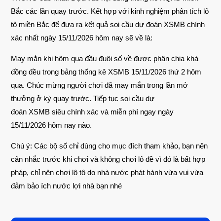
Bắc các lần quay trước. Kết hợp với kinh nghiệm phân tích lô
tô miền Bắc để đưa ra kết quả soi cầu dự đoán XSMB chính
xác nhất ngày 15/11/2026 hôm nay sẽ về là:
May mắn khi hôm qua đầu đuôi số về được phân chia khá
đồng đều trong bảng thống kê XSMB 15/11/2026 thứ 2 hôm
qua. Chúc mừng người chơi đã may mắn trong lần mở
thưởng ở kỳ quay trước. Tiếp tục soi cầu dự
đoán XSMB siêu chính xác và miễn phí ngay ngày
15/11/2026 hôm nay nào.
Chú ý: Các bộ số chỉ dùng cho mục đích tham khảo, bạn nên
cân nhắc trước khi chơi và không chơi lô đề vì đó là bất hợp
pháp, chỉ nên chơi lô tô do nhà nước phát hành vừa vui vừa
đảm bảo ích nước lợi nhà bạn nhé