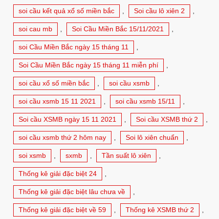
soi cầu kết quả xổ số miền bắc
,
Soi cầu lô xiên 2
,
soi cau mb
,
Soi Cầu Miền Bắc 15/11/2021
,
soi Cầu Miền Bắc ngày 15 tháng 11
,
Soi Cầu Miền Bắc ngày 15 tháng 11 miễn phí
,
soi cầu xổ số miền bắc
,
soi cầu xsmb
,
soi cầu xsmb 15 11 2021
,
soi cầu xsmb 15/11
,
Soi cầu XSMB ngày 15 11 2021
,
Soi cầu XSMB thứ 2
,
soi cầu xsmb thứ 2 hôm nay
,
Soi lô xiên chuẩn
,
soi xsmb
,
sxmb
,
Tần suất lô xiên
,
Thống kê giải đặc biệt 24
,
Thống kê giải đặc biệt lâu chưa về
,
Thống kê giải đặc biệt về 59
,
Thống kê XSMB thứ 2
,