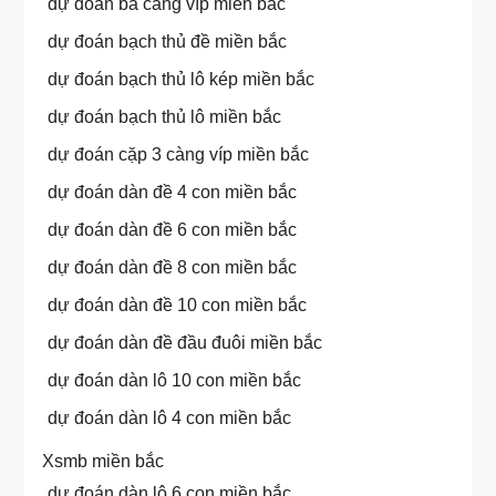
dự đoán ba càng víp miền bắc
dự đoán bạch thủ đề miền bắc
dự đoán bạch thủ lô kép miền bắc
dự đoán bạch thủ lô miền bắc
dự đoán cặp 3 càng víp miền bắc
dự đoán dàn đề 4 con miền bắc
dự đoán dàn đề 6 con miền bắc
dự đoán dàn đề 8 con miền bắc
dự đoán dàn đề 10 con miền bắc
dự đoán dàn đề đầu đuôi miền bắc
dự đoán dàn lô 10 con miền bắc
dự đoán dàn lô 4 con miền bắc
Xsmb miền bắc
dự đoán dàn lô 6 con miền bắc