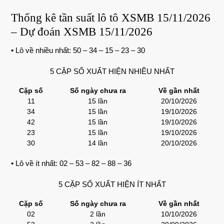
Thống kê tần suất lô tô XSMB 15/11/2026
– Dự đoán XSMB 15/11/2026
• Lô về nhiều nhất:
50 – 34 – 15 – 23 – 30
5 CẶP SỐ XUẤT HIỆN NHIỀU NHẤT
Cặp số
Số ngày chưa ra
Về gần nhất
11
15 lần
20/10/2026
34
15 lần
19/10/2026
42
15 lần
19/10/2026
23
15 lần
19/10/2026
30
14 lần
20/10/2026
• Lô về ít nhất:
02 – 53 – 82 – 88 – 36
5 CẶP SỐ XUẤT HIỆN ÍT NHẤT
Cặp số
Số ngày chưa ra
Về gần nhất
02
2 lần
10/10/2026